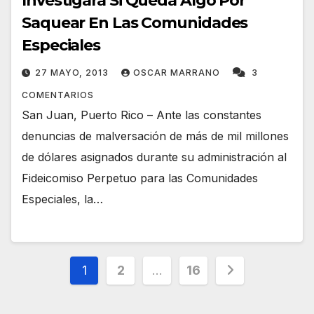
Investigará Si Queda Algo Por
Saquear En Las Comunidades
Especiales
27 MAYO, 2013
OSCAR MARRANO
3
COMENTARIOS
San Juan, Puerto Rico – Ante las constantes
denuncias de malversación de más de mil millones
de dólares asignados durante su administración al
Fideicomiso Perpetuo para las Comunidades
Especiales, la…
Navegación
1
2
…
16
de