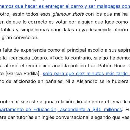
tenemos que hacer es entregar el carro y ser malapagas com
 otro, están todos esos
glamour shots
con los que me ha 
n de que lo correcto es votar por alguien que luce como p
fables y simpaticonas candidatas cuya desmedida afición p
 gran convicción.
falta de experiencia como el principal escollo a sus asp
e la licenciada Lúgaro. «Todo lo contrario, si algo ha dem
, afirmó el reconocido analista político Luis Pabón Roca. 
o [García Padilla],
solo para que diez minutos más tarde s
o de aficionado en pañales. Ni a Alejandro se le hubiera 
confirmar si existe alguna relación directa entre el lema d
partamento de Educación, ascendente a $46 millones
. F
ra dar tutorías en inglés conversacional alegando que «es qu