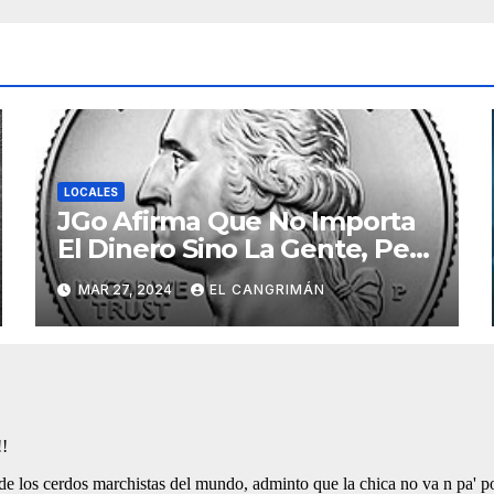
LOCALES
JGo Afirma Que No Importa
El Dinero Sino La Gente, Pero
Pregunta: «¿De Verdad No
MAR 27, 2024
EL CANGRIMÁN
Tendrán Una Pejetita?»