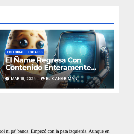
EDITORIAL
LOCALES
El Ñame Regresa Con
Contenido Enteramente
Generado Por Inteligencia
MAR 18, 2024
EL CANGRIMÁN
Artificial