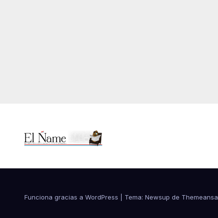
Funciona gracias a WordPress
|
Tema:
Newsup
de
Themeansa