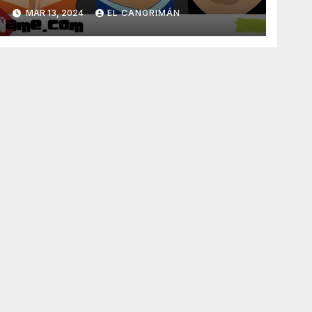
Gatos Que Nos Leen No
MAR 13, 2024
EL CANGRIMÁN
Dijeron Na’