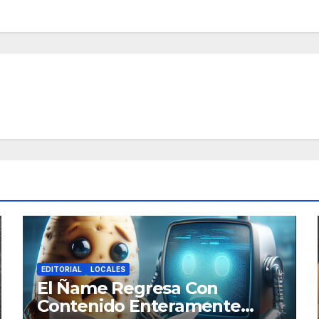
EDITORIAL
LOCALES
El Ñame Regresa Con
Contenido Enteramente