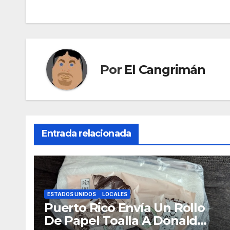
Por
El Cangrimán
Entrada relacionada
ESTADOS UNIDOS
LOCALES
Puerto Rico Envía Un Rollo
De Papel Toalla A Donald