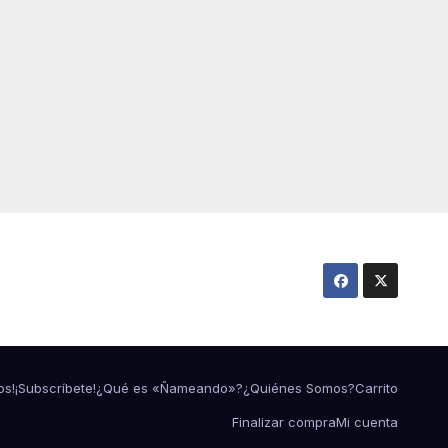
os!
¡Subscríbete!
¿Qué es «Ñameando»?
¿Quiénes Somos?
Carrito
Finalizar compra
Mi cuenta