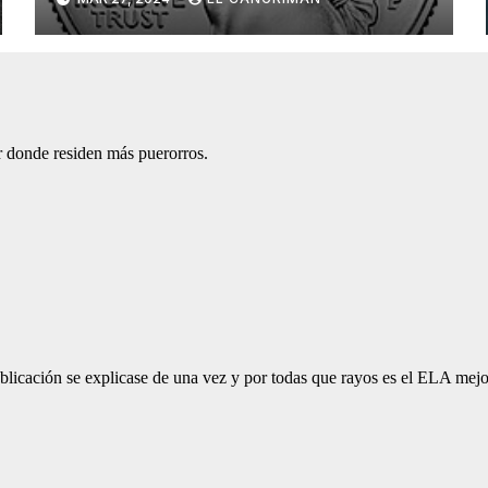
Tendrán Una Pejetita?»