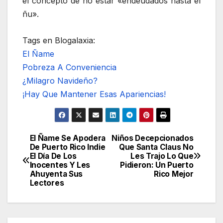
el concepto de no estar «endeudados hasta el
ñu».
Tags en Blogalaxia:
El Ñame
Pobreza A Conveniencia
¿Milagro Navideño?
¡Hay Que Mantener Esas Apariencias!
El Ñame Se Apodera
Niños Decepcionados
Navegación
De Puerto Rico Indie
Que Santa Claus No
El Día De Los
Les Trajo Lo Que
de
Inocentes Y Les
Pidieron: Un Puerto
Ahuyenta Sus
Rico Mejor
entradas
Lectores