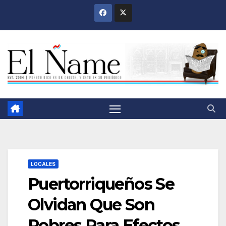
Saltar
al
contenido
LOCALES
Puertorriqueños Se
Olvidan Que Son
Pobres Para Efectos