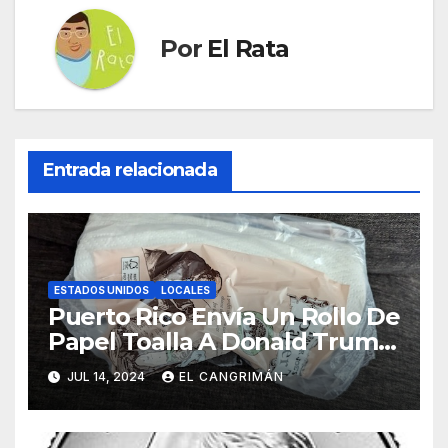
Por
El Rata
Entrada relacionada
ESTADOS UNIDOS
LOCALES
Puerto Rico Envía Un Rollo De
Papel Toalla A Donald Trump
Pa’ Que Use Las Hojas De
JUL 14, 2024
EL CANGRIMÁN
Curita