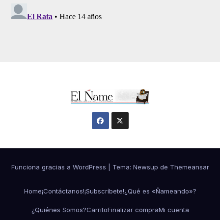
Funciona gracias a WordPress
|
Tema:
Newsup
de
Themeansar
Home
¡Contáctanos!
¡Subscríbete!
¿Qué es «Ñameando»?
¿Quiénes Somos?
Carrito
Finalizar compra
Mi cuenta