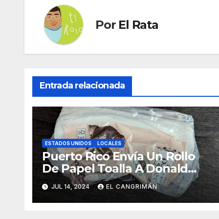
Por
El Rata
Entrada relacionada
ESTADOS UNIDOS
LOCALES
Puerto Rico Envía Un Rollo
De Papel Toalla A Donald
Trump Pa’ Que Use Las Hojas
JUL 14, 2024
EL CANGRIMÁN
De Curita