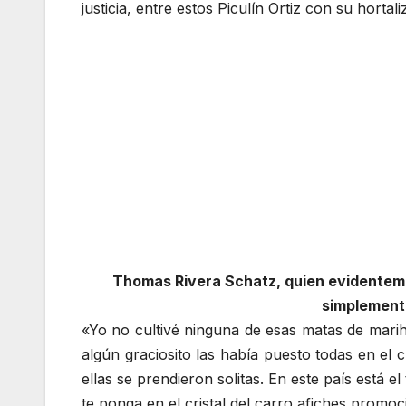
justicia, entre estos Piculín Ortiz con su hortal
Thomas Rivera Schatz, quien evidentemen
simplemente
«Yo no cultivé ninguna de esas matas de marih
algún graciosito las había puesto todas en el c
ellas se prendieron solitas. En este país está e
te ponga en el cristal del carro afiches prom