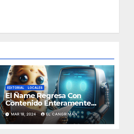
EDITORIAL
LOCALES
El Ñame Regresa Con
Contenido Enteramente
Generado Por Inteligencia
MAR 18, 2024
EL CANGRIMÁN
Artificial