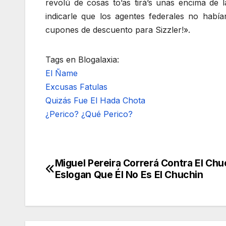
revolú de cosas to’as tirá’s unas encima de 
indicarle que los agentes federales no había
cupones de descuento para Sizzler!».
Tags en Blogalaxia:
El Ñame
Excusas Fatulas
Quizás Fue El Hada Chota
¿Perico? ¿Qué Perico?
Miguel Pereira Correrá Contra El C
Navegación
Eslogan Que Él No Es El Chuchin
de
entradas