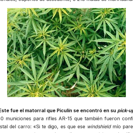
Este fue el matorral que Piculín se encontró en su
pick-u
40 municiones para rifles AR-15 que también fueron conf
stal del carro: «Si te digo, es que ese
windshield
mío parec