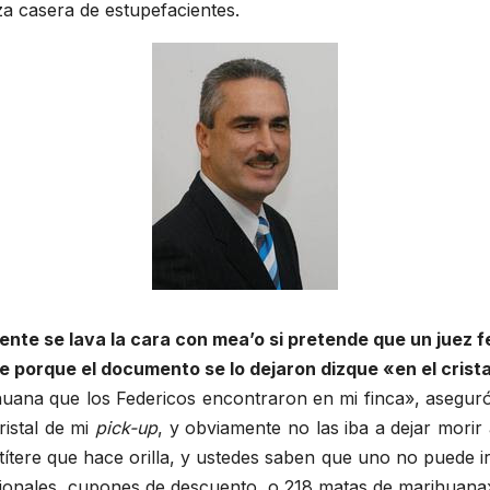
iza casera de estupefacientes.
te se lava la cara con mea’o si pretende que un juez 
 porque el documento se lo dejaron dizque «en el crista
uana que los Federicos encontraron en mi finca», aseguró
ristal de mi
pick-up
, y obviamente no las iba a dejar morir 
l títere que hace orilla, y ustedes saben que uno no puede ir
ocionales, cupones de descuento, o 218 matas de marihuana