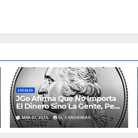
LOCALES
JGo Afirma Que No Importa
El Dinero Sino La Gente, Pero
Pregunta: «¿De Verdad No
MAR 27, 2024
EL CANGRIMÁN
Tendrán Una Pejetita?»