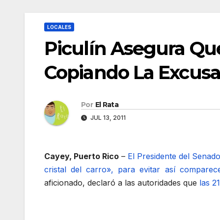
LOCALES
Piculín Asegura Que 
Copiando La Excusa
Por
El Rata
JUL 13, 2011
Cayey, Puerto Rico
–
El Presidente del Senado
cristal del carro», para evitar así comparec
aficionado, declaró a las autoridades que
las 2