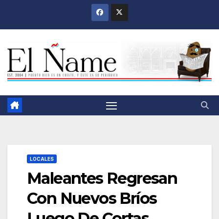
Saltar
al
contenido
LOCALES
Maleantes Regresan
Con Nuevos Bríos
Luego De Cortas