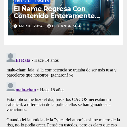
EDITORIAL
LOCALES
El Ñame Regresa Con
Contenido Enteramente
Generado Por Inteligencia
MAR 18, 2024
EL CANGRIMÁN
Artificial