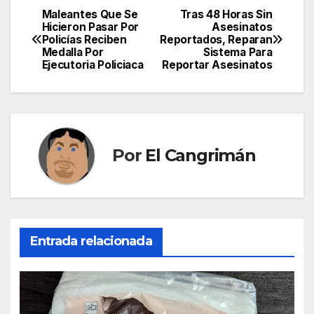
Maleantes Que Se
Tras 48 Horas Sin
Navegación
Hicieron Pasar Por
Asesinatos
Policías Reciben
Reportados, Reparan
de
Medalla Por
Sistema Para
Ejecutoria Policiaca
Reportar Asesinatos
entradas
Por
El Cangrimán
Entrada relacionada