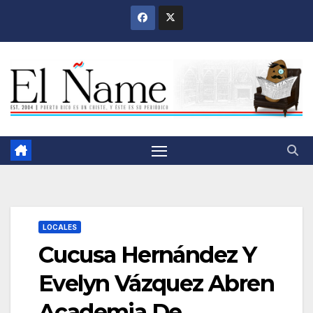
Saltar
al
contenido
LOCALES
Cucusa Hernández Y
Evelyn Vázquez Abren
Academia De