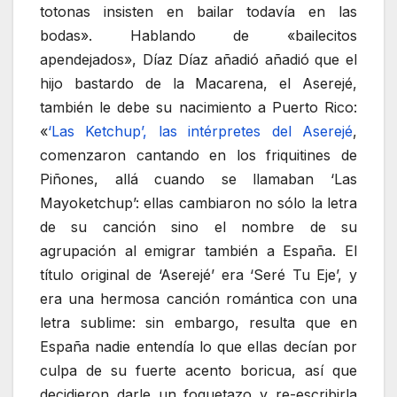
totonas insisten en bailar todavía en las
bodas». Hablando de «bailecitos
apendejados», Díaz Díaz añadió añadió que el
hijo bastardo de la Macarena, el Aserejé,
también le debe su nacimiento a Puerto Rico:
«
‘Las Ketchup’, las intérpretes del Aserejé
,
comenzaron cantando en los friquitines de
Piñones, allá cuando se llamaban ‘Las
Mayoketchup’: ellas cambiaron no sólo la letra
de su canción sino el nombre de su
agrupación al emigrar también a España. El
título original de ‘Aserejé’ era ‘Seré Tu Eje’, y
era una hermosa canción romántica con una
letra sublime: sin embargo, resulta que en
España nadie entendía lo que ellas decían por
culpa de su fuerte acento boricua, así que
decidieron darle un foquetazo y re-escribirla