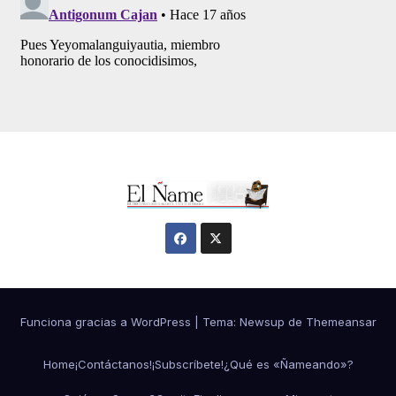
Funciona gracias a WordPress
|
Tema:
Newsup
de
Themeansar
Home
¡Contáctanos!
¡Subscríbete!
¿Qué es «Ñameando»?