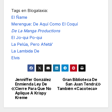
Tags en Blogalaxia:
El Ñame
Merengue: De Aquí Como El Coquí
De La Manga Productions
El Jo-qui Po-qui
La Pelúa, Pero Afeitá’
La Lambida De
Elvis
Jenniffer González
Gran Biblioteca De
Navegación
Enmienda Ley De
San Juan Tendrá
Cierre Para Que No
También «Cacoteca»
de
Aplique A Krispy
Kreme
entradas