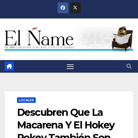
Saltar
al
contenido
LOCALES
Descubren Que La
Macarena Y El Hokey
Pokey También Son