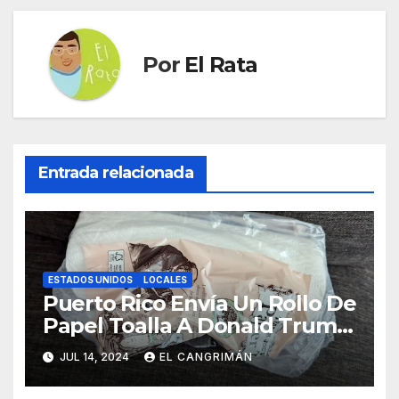
Por
El Rata
Entrada relacionada
ESTADOS UNIDOS
LOCALES
Puerto Rico Envía Un Rollo De
Papel Toalla A Donald Trump
Pa’ Que Use Las Hojas De
JUL 14, 2024
EL CANGRIMÁN
Curita