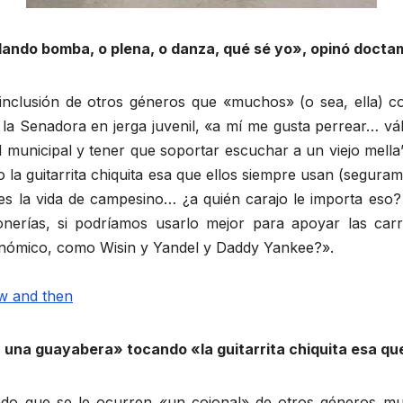
ilando bomba, o plena, o danza, qué sé yo», opinó doct
inclusión de otros géneros que «muchos» (o sea, ella) c
ó la Senadora en jerga juvenil, «a mí me gusta perrear… vá
d municipal y tener que soportar escuchar a un viejo mell
 la guitarrita chiquita esa que ellos siempre usan (segur
s la vida de campesino… ¿a quién carajo le importa eso
onerías, si podríamos usarlo mejor para apoyar las ca
onómico, como Wisin y Yandel y Daddy Yankee?».
n una guayabera» tocando «la guitarrita chiquita esa qu
endo que se le ocurren «un cojonal» de otros géneros m