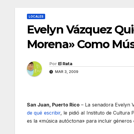
LOCALES
Evelyn Vázquez Qui
Morena» Como Mús
Por
El Rata
MAR 3, 2009
San Juan, Puerto Rico
– La senadora Evelyn 
de qué escribir
, le pidió al Instituto de Cultur
es la «música autóctona» para incluir géneros