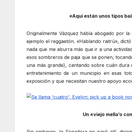
«Aquí están unos tipos ba
Originalmente Vázquez había abogado por la 
ejemplo el reggaetón. «Hablando raitrú», dict
nada que me aburra más que ir a una activida
esos sombreros de paja que se ponen, tocando
una más grande), cantando sobre cuán dura e
entretenimiento de un municipio en esas tot
exposición y que necesitan nuestro apoyo ec
Un «viejo mella’o co
Sin embargo, la Senadora no paró allí, dici