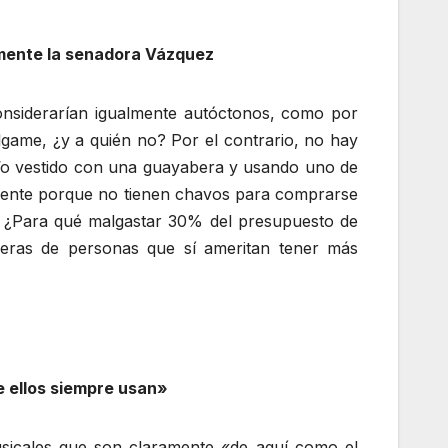
amente la senadora Vázquez
onsiderarían igualmente autóctonos, como por
lgame, ¿y a quién no? Por el contrario, no hay
a’o vestido con una guayabera y usando uno de
amente porque no tienen chavos para comprarse
? ¿Para qué malgastar 30% del presupuesto de
rreras de personas que sí ameritan tener más
e ellos siempre usan»
usicales que son claramente «de aquí como el