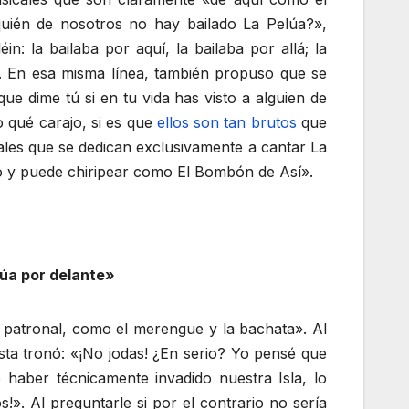
quién de nosotros no hay bailado La Pelúa?»,
n: la bailaba por aquí, la bailaba por allá; la
». En esa misma línea, también propuso que se
ue dime tú si en tu vida has visto a alguien de
 qué carajo, si es que
ellos son tan brutos
que
ales que se dedican exclusivamente a cantar La
o y puede chiripear como El Bombón de Así».
lúa por delante»
ta patronal, como el merengue y la bachata». Al
sta tronó: «¡No jodas! ¿En serio? Yo pensé que
haber técnicamente invadido nuestra Isla, lo
. Al preguntarle si por el contrario no sería