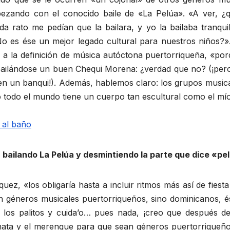
pezando con el conocido baile de «La Pelúa». «A ver, ¿
rato me pedían que la bailara, y yo la bailaba tranquiléi
 ¿No es ése un mejor legado cultural para nuestros niños?
a la definición de música autóctona puertorriqueña, «porq
 bailándose un buen Chequi Morena: ¿verdad que no? (¡pero
i en un banqui!). Además, hablemos claro: los grupos music
 todo el mundo tiene un cuerpo tan escultural como el mí
bailando La Pelúa y desmintiendo la parte que dice «pe
uez, «los obligaría hasta a incluir ritmos más así de fies
n géneros musicales puertorriqueños, sino dominicanos, é
 los palitos y cuida’o… pues nada, ¡creo que después de 
a y el merengue para que sean géneros puertorriqueños!»