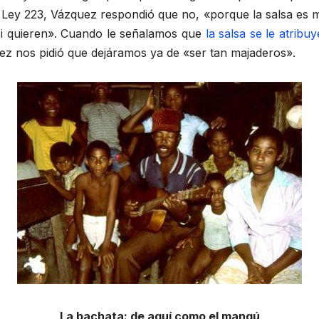
la Ley 223, Vázquez respondió que no, «porque la salsa es muy
si quieren». Cuando le señalamos que
la salsa se le atribu
ez nos pidió que dejáramos ya de «ser tan majaderos».
La bachata: de aquí como el mangú