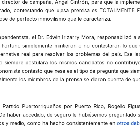
su director de campaña, Ángel Cintrón, para que la implem
irado, contestando que «¡esa premisa es TOTALMENTE FA
se de perfecto inmovilismo que le caracteriza.
ependentista, el Dr. Edwin Irizarry Mora, responsabilizó a 
 Fortuño simplemente mintieron o no contestaron lo que 
nativa real para resolver los problemas del país. Ese laz
do siempre postulara los mismos candidatos no contribuye 
 economista contestó que «ese es el tipo de pregunta que s
almente los miembros de la prensa se dieron cuenta de que 
el Partido Puertorriqueños por Puerto Rico, Rogelio Fig
De haber accedido, de seguro le hubiésemos preguntado si
nutos y medio, como ha hecho consistentemente en
otros deb