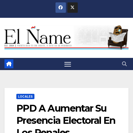
Saltar
al
contenido
LOCALES
PPD A Aumentar Su
Presencia Electoral En
Los Penales