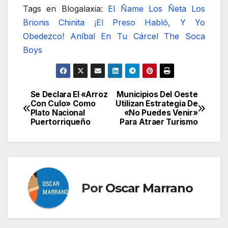
Tags en Blogalaxia:
El Ñame
Los Ñeta
Los
Brionis Chinita
¡El Preso Habló, Y Yo
Obedezco!
Aníbal En Tu Cárcel
The Soca
Boys
Se Declara El «Arroz
Municipios Del Oeste
Navegación
Con Culo» Como
Utilizan Estrategia De
Plato Nacional
«No Puedes Venir»
de
Puertorriqueño
Para Atraer Turismo
entradas
Por
Oscar Marrano