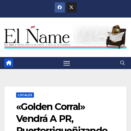
Saltar
al
contenido
LOCALES
«Golden Corral»
Vendrá A PR,
Puertorriqueñizando