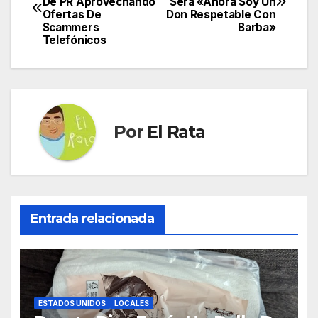
De PR Aprovechando
Será «Ahora Soy Un
de
Ofertas De
Don Respetable Con
Scammers
Barba»
entradas
Telefónicos
Por
El Rata
Entrada relacionada
ESTADOS UNIDOS
LOCALES