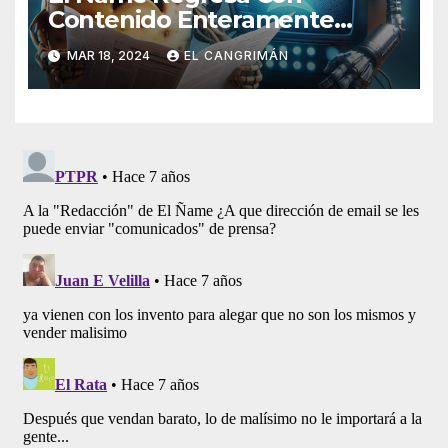
Contenido Enteramente
Generado Por Inteligencia
MAR 18, 2024
EL CANGRIMÁN
Artificial