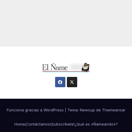
Funciona gracias a WordPress
|
Tema:
Newsup
de
Themeansar
Home
¡Contáctanos!
¡Subscríbete!
¿Qué es «Ñameando»?