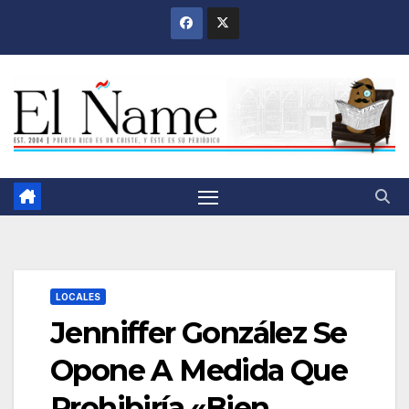
Saltar
al
contenido
LOCALES
Jenniffer González Se
Opone A Medida Que
Prohibiría «Bien