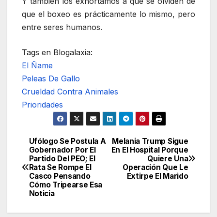
Y también los exhortamos a que se olviden de
que el boxeo es prácticamente lo mismo, pero
entre seres humanos.
Tags en Blogalaxia:
El Ñame
Peleas De Gallo
Crueldad Contra Animales
Prioridades
Ufólogo Se Postula A
Melania Trump Sigue
Navegación
Gobernador Por El
En El Hospital Porque
Partido Del PEO; El
Quiere Una
de
Rata Se Rompe El
Operación Que Le
Casco Pensando
Extirpe El Marido
entradas
Cómo Tripearse Esa
Noticia