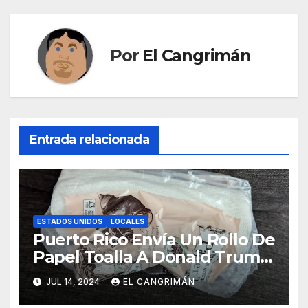
Por
El Cangrimán
Entrada relacionada
ESTADOS UNIDOS
LOCALES
Puerto Rico Envía Un Rollo De
Papel Toalla A Donald Trump
Pa’ Que Use Las Hojas De
JUL 14, 2024
EL CANGRIMÁN
Curita