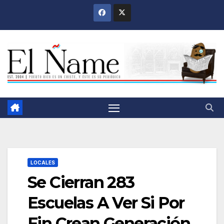
Saltar
al
contenido
LOCALES
Se Cierran 283
Escuelas A Ver Si Por
Fin Crean Generación