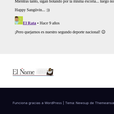
Funciona gracias a WordPress
|
Tema:
Newsup
de
Themeansa