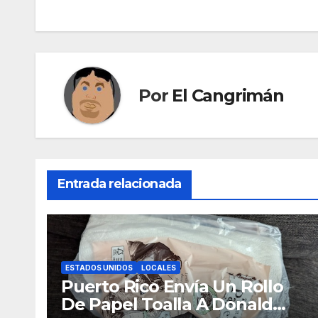
de
entradas
Por
El Cangrimán
Entrada relacionada
ESTADOS UNIDOS
LOCALES
Puerto Rico Envía Un Rollo
De Papel Toalla A Donald