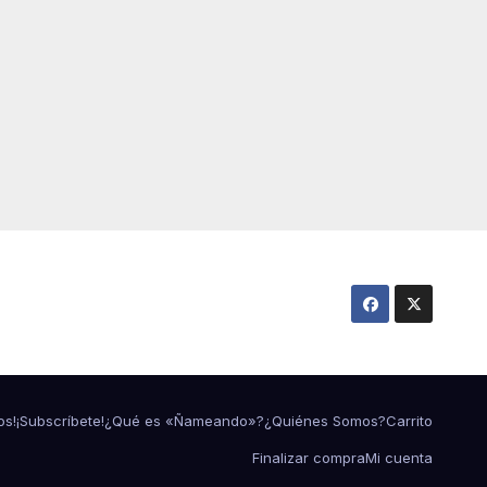
os!
¡Subscríbete!
¿Qué es «Ñameando»?
¿Quiénes Somos?
Carrito
Finalizar compra
Mi cuenta