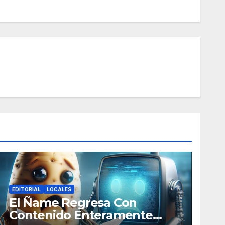
EDITORIAL
LOCALES
El Ñame Regresa Con
Contenido Enteramente