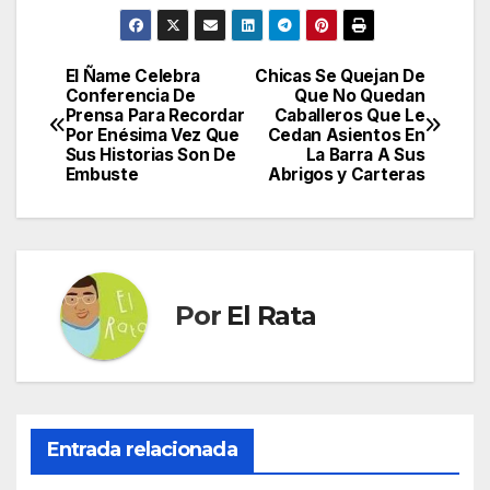
El Ñame Celebra
Chicas Se Quejan De
Navegación
Conferencia De
Que No Quedan
Prensa Para Recordar
Caballeros Que Le
de
Por Enésima Vez Que
Cedan Asientos En
Sus Historias Son De
La Barra A Sus
entradas
Embuste
Abrigos y Carteras
Por
El Rata
Entrada relacionada