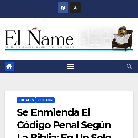
Saltar
al
contenido
LOCALES
RELIGIÓN
Se Enmienda El
Código Penal Según
La Biblia; En Un Solo