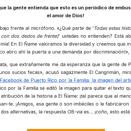
que la gente entienda que esto es un periódico de embu
el amor de Dios!
ajo frente al micrófono. «¿Qué parte de ‘
Todas estas hist
 con dos dedos de frente)
‘ ustedes no entienden? Está a
 mía! En El Ñame valoramos la diversidad y creemos que in
oco abro ahí la puerta a una demanda por discriminación!», 
ata, que extrañamente me da esperanza que la gente de Pue
unos sucios fecas», acusó sagazmente El Cangrimán, mi
Facebook de Puerto Rico por la Familia, la imagen del artí
o por la Familia se editó la imagen para quitar el texto qu
 atribución de la historia a El Ñame: ¡tal parece que al m
san-te. ¡Amigos, esa gente o son imbéciles o le fabricaro
 dos alternativas, la respuesta OB-via es… ¡coño, esto está d