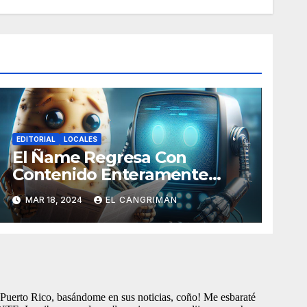
EDITORIAL
LOCALES
El Ñame Regresa Con
Contenido Enteramente
Generado Por Inteligencia
MAR 18, 2024
EL CANGRIMÁN
Artificial