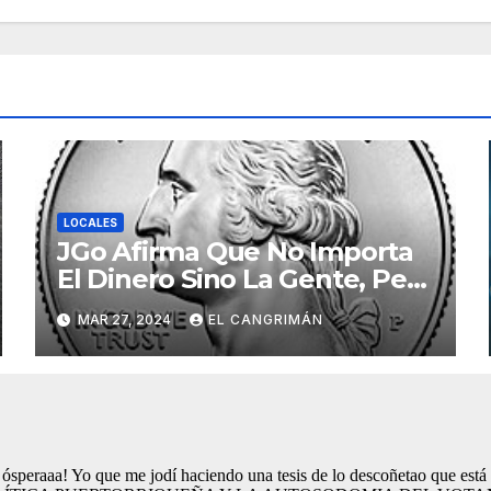
LOCALES
JGo Afirma Que No Importa
El Dinero Sino La Gente, Pero
Pregunta: «¿De Verdad No
MAR 27, 2024
EL CANGRIMÁN
Tendrán Una Pejetita?»