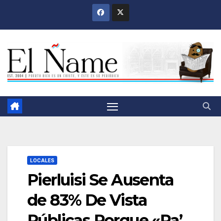
Saltar
al
contenido
LOCALES
Pierluisi Se Ausenta
de 83% De Vista
Públicas Porque «Pa’