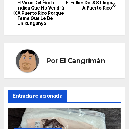
El Virus Del Ébola
El Follón De ISIS Llega
Navegación
Indica Que No Vendrá
A Puerto Rico
A Puerto Rico Porque
de
Teme Que Le Dé
Chikungunya
entradas
Por
El Cangrimán
Entrada relacionada