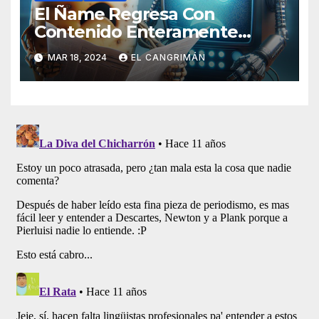
El Ñame Regresa Con
Contenido Enteramente
Generado Por Inteligencia
MAR 18, 2024
EL CANGRIMÁN
Artificial