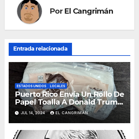
Por
El Cangrimán
Entrada relacionada
ESTADOS UNIDOS
LOCALES
Puerto Rico Envía Un Rollo De
Papel Toalla A Donald Trump
Pa’ Que Use Las Hojas De
JUL 14, 2024
EL CANGRIMÁN
Curita