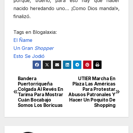
porque, bueno, para eso hay que haber
nacido heredando uno… ¡Como Dios manda!»,
finalizó.
Tags en Blogalaxia:
El Ñame
Un Gran
Shopper
Esto Se Jodió
Bandera
UTIER Marcha En
Navegación
Puertorriqueña
Plaza Las Américas
Colgada Al Revés En
Para Protestar
de
Tarima Para Mostrar
Abusos Patronales Y
Cuán Bocabajo
Hacer Un Poquito De
entradas
Somos Los Boricuas
Shopping