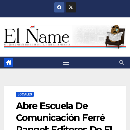
Saltar
al
contenido
LOCALES
Abre Escuela De
Comunicación Ferré
Rangel; Editores De El