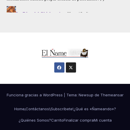
Funciona gracias a WordPress
|
Tema:
Newsup
de
Themeansar
Home
¡Contáctanos!
¡Subscríbete!
¿Qué es «Ñameando»?
¿Quiénes Somos?
Carrito
Finalizar compra
Mi cuenta