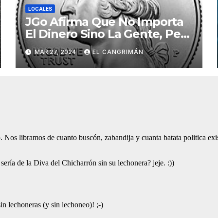
LOCALES
JGo Afirma Que No Importa
El Dinero Sino La Gente, Pero
Pregunta: «¿De Verdad No
MAR 27, 2024
EL CANGRIMÁN
Tendrán Una Pejetita?»