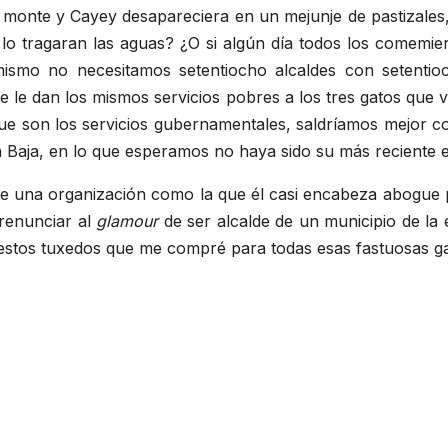
n monte y Cayey desapareciera en un mejunje de pastizal
e lo tragaran las aguas? ¿O si algún día todos los come
ismo no necesitamos setentiocho alcaldes con setentioc
e le dan los mismos servicios pobres a los tres gatos que v
ue son los servicios gubernamentales, saldríamos mejor co
a Baja, en lo que esperamos no haya sido su más reciente e
que una organización como la que él casi encabeza abogue p
 renunciar al
glamour
de ser alcalde de un municipio de la
estos tuxedos que me compré para todas esas fastuosas ga