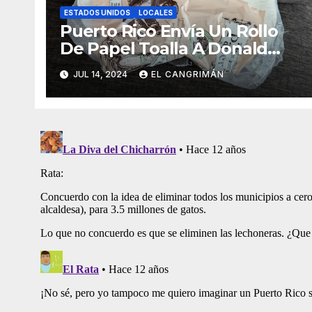
ESTADOS UNIDOS
LOCALES
Puerto Rico Envía Un Rollo
De Papel Toalla A Donald
Trump Pa’ Que Use Las Hojas
JUL 14, 2024
EL CANGRIMÁN
De Curita