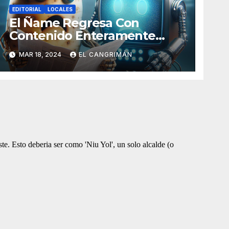
EDITORIAL
LOCALES
El Ñame Regresa Con
Contenido Enteramente
Generado Por Inteligencia
MAR 18, 2024
EL CANGRIMÁN
Artificial