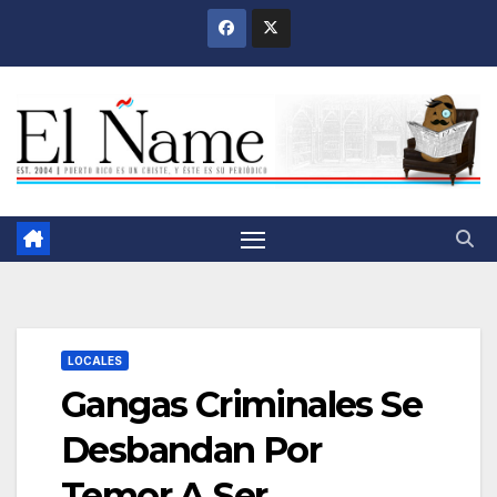
Saltar
al
contenido
LOCALES
Gangas Criminales Se
Desbandan Por
Temor A Ser