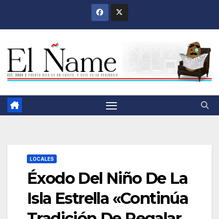
Saltar
al
contenido
LOCALES
Éxodo Del Niño De La
Isla Estrella «Continúa
Tradición De Regalar