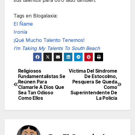
Tags en Blogalaxia:
El Ñame
Ironía
¡Qué Mucho Talento Tenemos!
I’m Taking My Talents To South Beach
Religiosos
Víctima Del Síndrome
Navegación
Fundamentalistas Se
De Estocolmo,
Reúnen Para
Pesquera Se Queda
de
Clamarle A Dios Que
Como
Sea Tan Odioso
Superintendente De
entradas
Como Ellos
La Policía