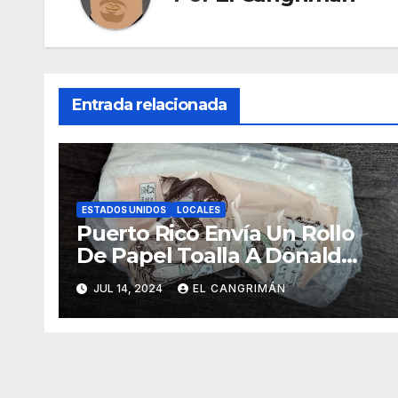
Entrada relacionada
ESTADOS UNIDOS
LOCALES
Puerto Rico Envía Un Rollo
De Papel Toalla A Donald
Trump Pa’ Que Use Las Hojas
JUL 14, 2024
EL CANGRIMÁN
De Curita