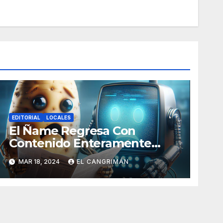
EDITORIAL
LOCALES
El Ñame Regresa Con
Contenido Enteramente
Generado Por Inteligencia
MAR 18, 2024
EL CANGRIMÁN
Artificial