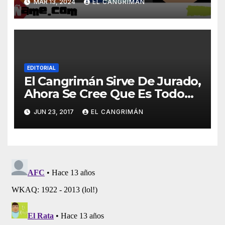
MAR 13, 2024
EL CANGRIMÁN
Dijeron Na’
EDITORIAL
El Cangrimán Sirve De Jurado,
Ahora Se Cree Que Es Todo
Un Juez
JUN 23, 2017
EL CANGRIMÁN