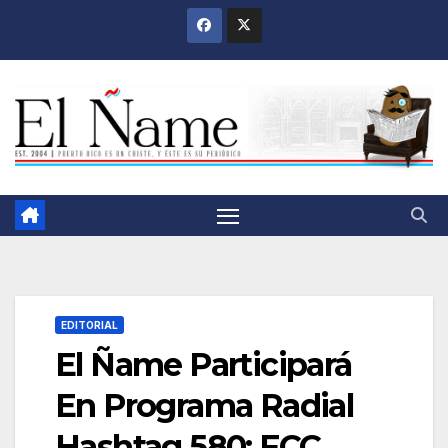
Saltar
al
contenido
EDITORIAL
El Ñame Participará
En Programa Radial
Hashtag 580; FCC