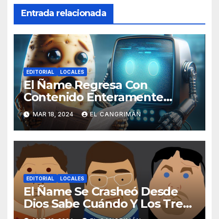
Entrada relacionada
EDITORIAL
LOCALES
El Ñame Regresa Con
Contenido Enteramente
Generado Por Inteligencia
MAR 18, 2024
EL CANGRIMÁN
Artificial
EDITORIAL
LOCALES
El Ñame Se Crasheó Desde
Dios Sabe Cuándo Y Los Tres
Gatos Que Nos Leen No