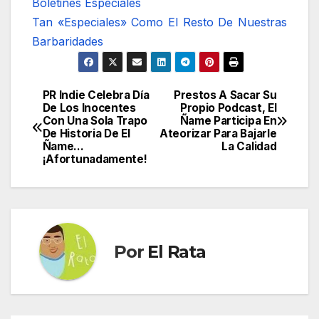
Boletines Especiales
Tan «Especiales» Como El Resto De Nuestras
Barbaridades
PR Indie Celebra Día
Prestos A Sacar Su
Navegación
De Los Inocentes
Propio Podcast, El
Con Una Sola Trapo
Ñame Participa En
de
De Historia De El
Ateorizar Para Bajarle
Ñame…
La Calidad
entradas
¡Afortunadamente!
Por
El Rata