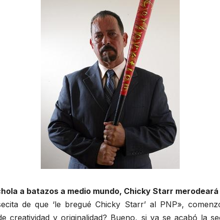
 chola a batazos a medio mundo, Chicky Starr merodeará t
secita de que ‘le bregué Chicky Starr’ al PNP», comen
creatividad y originalidad? Bueno, si ya se acabó la sec