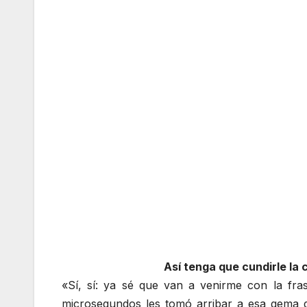
Así tenga que cundirle la
«Sí, sí: ya sé que van a venirme con la fra
microsegundos les tomó arribar a esa gema de 