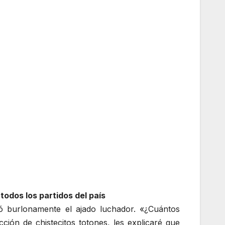
odos los partidos del país
zó burlonamente el ajado luchador. «¿Cuántos
ción de chistecitos totones, les explicaré que