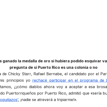
a ganado la medalla de oro si hubiera podido esquivar va
pregunta de si Puerto Rico es una colonia o no
a de Chicky Starr, Rafael Bernabe, el candidato por el Pa
mis principios yo
rechacé participar en el programa de
mos, ¿¡cómo diablos ahora voy a aceptar a esa brosa e
tido Puertorriqueños por Puerto Rico, admitió que «sería b
coquitazos’
, ¡nadie se atreverá a tripiarme!».