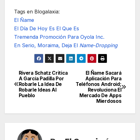
Tags en Blogalaxia:
El Ñame
El Día De Hoy Es El Que Es
Tremenda Promoción Para Oyola Inc.
En Serio, Moraima, Deja El
Name-Dropping
Rivera Schatz Critica
El Ñame Sacará
Navegación
A García Padilla Por
Aplicación Para
Robarle La Idea De
Teléfonos Android;
de
Robarle Ideas Al
Revoluciona El
Pueblo
Mercado De Apps
entradas
Mierdosos