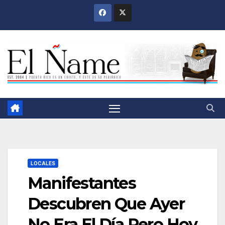
Saltar
al
contenido
LOCALES
Manifestantes
Descubren Que Ayer
No Era El Día Pero Hoy