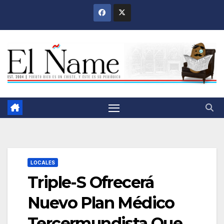
Saltar
al
contenido
LOCALES
Triple-S Ofrecerá
Nuevo Plan Médico
Tercermundista Que