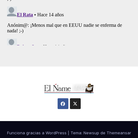
Funciona gracias a WordPress
|
Tema:
Newsup
de
Themeansar