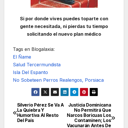
Si por donde vives puedes toparte con
gente necesitada, ni pierdas tu tiempo
solicitando el nuevo plan médico
Tags en Blogalaxia:
El Ñame
Salud Tercermundista
Isla Del Espanto
No Sobeteen Perros Realengos, Porsiaca
Silverio Pérez Se Va A
Justicia Dominicana
Navegación
La Quiebra Y
No Permitirá Que
Humortiva Al Resto
Narcos Boricuas Los
de
Del País
Contaminen; Los
Vacunarán Antes De