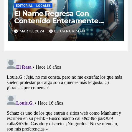
EDITORIAL
LOCALES
El Ñame Regresa Con
Contenido Enteramente
Generado Por Inteligencia
MAR 18, 2024
EL CANGRIMÁN
Artificial