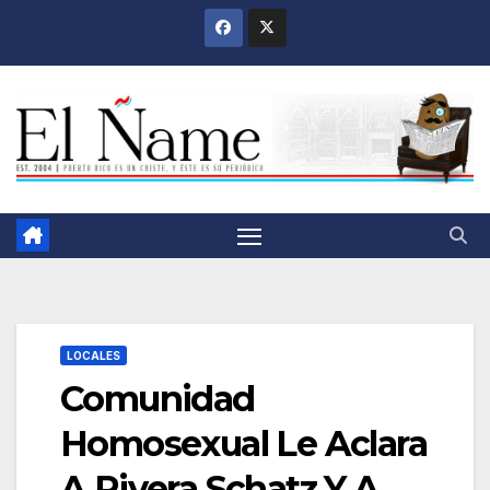
Saltar
al
contenido
LOCALES
Comunidad
Homosexual Le Aclara
A Rivera Schatz Y A