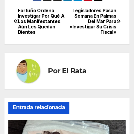
Fortuño Ordena
Legisladores Pasan
Navegación
Investigar Por Qué A
Semana En Palmas
Los Manifestantes
Del Mar Para
de
Aún Les Quedan
«Investigar Su Crisis
Dientes
Fiscal»
entradas
Por
El Rata
Entrada relacionada