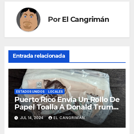
Por
El Cangrimán
Entrada relacionada
ESTADOS UNIDOS
LOCALES
Puerto Rico Envía Un Rollo De
Papel Toalla A Donald Trump
Pa’ Que Use Las Hojas De
JUL 14, 2024
EL CANGRIMÁN
Curita