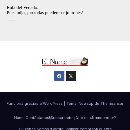
Funciona gracias a WordPress
|
Tema:
Newsup
de
Themeansar
Home
¡Contáctanos!
¡Subscríbete!
¿Qué es «Ñameando»?
¿Quiénes Somos?
Carrito
Finalizar compra
Mi cuenta