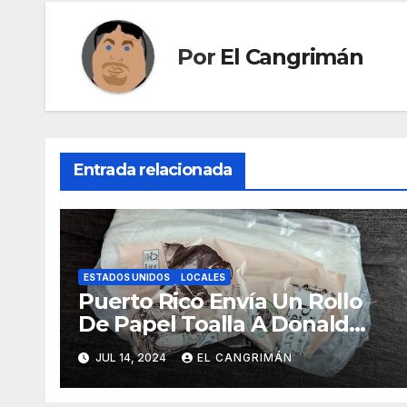
Por
El Cangrimán
Entrada relacionada
ESTADOS UNIDOS
LOCALES
Puerto Rico Envía Un Rollo
De Papel Toalla A Donald
Trump Pa’ Que Use Las Hojas
JUL 14, 2024
EL CANGRIMÁN
De Curita