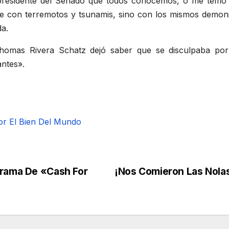
co presidente del Senado que todos conocemos, o me tem
te con terremotos y tsunamis, sino con los mismos demo
da.
mas Rivera Schatz dejó saber que se disculpaba por e
antes».
or El Bien Del Mundo
grama De «Cash For
¡Nos Comieron Las Nola