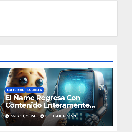
EDITORIAL
LOCALES
El Ñame Regresa Con
Contenido Enteramente
Generado Por Inteligencia
MAR 18, 2024
EL CANGRIMÁN
Artificial