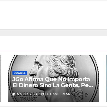
LOCALES
JGo Afirma Que No Importa
El Dinero Sino La Gente, Pero
Pregunta: «¿De Verdad No
MAR 27, 2024
EL CANGRIMÁN
Tendrán Una Pejetita?»