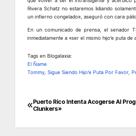
que volver a ser el intransigente y acérbi
Rivera Schatz no estaremos lidiando solamen
un infierno congelado», aseguró con cara páli
En un comunicado de prensa, el senador Tho
inmediatamente a «ser el mismo hijo’e puta de 
Tags en Blogalaxia:
El Ñame
Tommy, Sigue Siendo Hijo’e Puta Por Favor, P
Puerto Rico Intenta Acogerse Al Pro
Navegación
Clunkers»
de
entradas