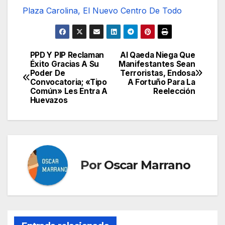
Plaza Carolina, El Nuevo Centro De Todo
PPD Y PIP Reclaman
Al Qaeda Niega Que
Navegación
Éxito Gracias A Su
Manifestantes Sean
Poder De
Terroristas, Endosa
de
Convocatoria; «Tipo
A Fortuño Para La
Común» Les Entra A
Reelección
entradas
Huevazos
Por
Oscar Marrano