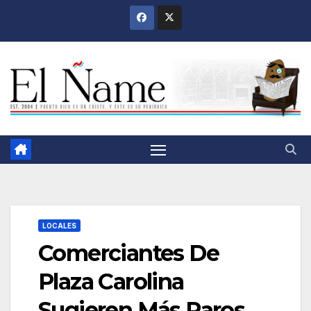
Saltar
al
contenido
LOCALES
Comerciantes De
Plaza Carolina
Sugieren Más Paros