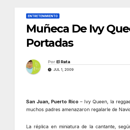
ENTRETENIMIENTO
Muñeca De Ivy Quee
Portadas
Por
El Rata
JUL 1, 2009
San Juan, Puerto Rico
– Ivy Queen, la regga
muchos padres amenazaron regalarle de Navidad
La réplica en miniatura de la cantante, seg