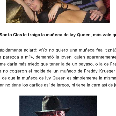
e Santa Clos le traiga la muñeca de Ivy Queen, más vale 
rápidamente aclaró: «¡Yo no quiero una muñeca fea, tizná’
se parezca a mí!», demandó la joven, quien aparentemente
me daría más miedo que tener la de un payaso, o la de Fre
ue no cogieron el molde de un muñeco de Freddy Krueger p
es de que la muñeca de Ivy Queen es simplemente la misma
o tiene los garfios así de largos, ni tiene la cara así de jo