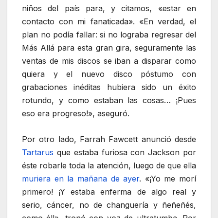
niños del país para, y citamos, «estar en
contacto con mi fanaticada». «En verdad, el
plan no podía fallar: si no lograba regresar del
Más Allá para esta gran gira, seguramente las
ventas de mis discos se iban a disparar como
quiera y el nuevo disco póstumo con
grabaciones inéditas hubiera sido un éxito
rotundo, y como estaban las cosas… ¡Pues
eso era progreso!», aseguró.
Por otro lado, Farrah Fawcett anunció desde
Tartarus
que estaba furiosa con Jackson por
éste robarle toda la atención, luego de que ella
muriera en la mañana de ayer
. «¡Yo me morí
primero! ¡Y estaba enferma de algo real y
serio, cáncer, no de changuería y ñeñeñés,
como él!», tronó con voz de ultratumba. Por