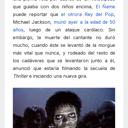
que guiaba con dos niños encima,
El Ñame
puede reportar que
el otrora Rey del Pop
,
Michael Jackson,
murió ayer a la edad de 50
años
, luego de un ataque cardíaco. Sin
embargo, la muerte del cantante no duró
mucho, cuando éste se levantó de la morgue
más vital que nunca, y rodeado del resto de
los cadáveres que se levantaron junto a él,
anunció que estaría filmando la secuela de
Thriller
e iniciando una nueva gira.