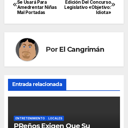
Navegación
Se Usará Para
Edición Del Concurso
Amedrentar Niñas
Legislativo «Objetivo:
de
Mal Portadas
Idiota»
entradas
Por
El Cangrimán
Entrada relacionada
ENTRETENIMIENTO
LOCALES
PReños Exigen Que Su