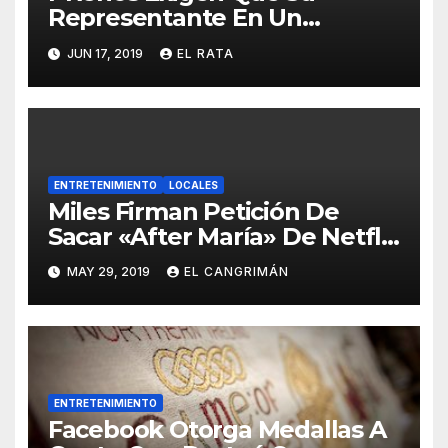
Representante En Un
Concurso Superficial E
JUN 17, 2019
EL RATA
Irrelevante Sea «Boricua De
Pura Cepa»
ENTRETENIMIENTO
LOCALES
Miles Firman Petición De
Sacar «After María» De Netflix
Porque El Documental No
MAY 29, 2019
EL CANGRIMÁN
Trata Sobre Lo Que Ellos
Quieren Que Trate
ENTRETENIMIENTO
Facebook Otorga Medallas A