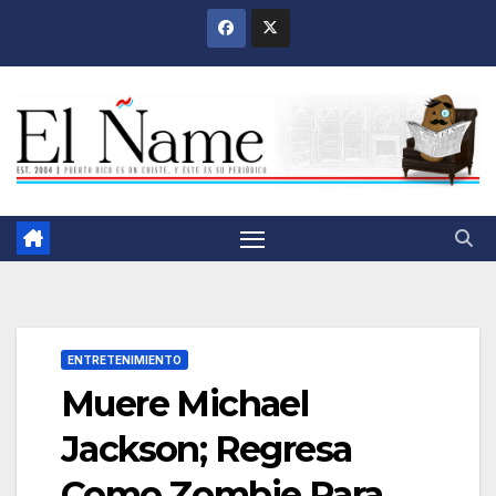
Saltar
al
contenido
ENTRETENIMIENTO
Muere Michael
Jackson; Regresa
Como Zombie Para