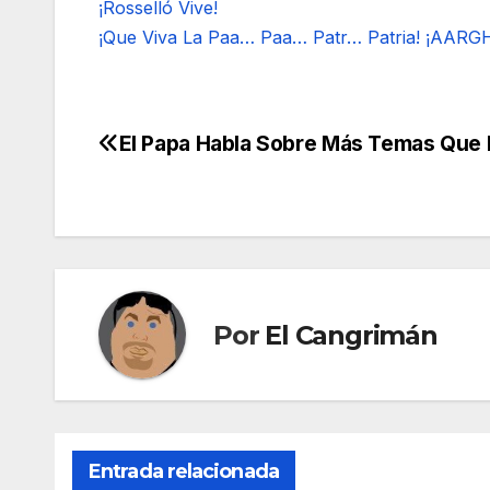
¡Rosselló Vive!
¡Que Viva La Paa… Paa… Patr… Patria! ¡AARG
El Papa Habla Sobre Más Temas Que
Navegación
de
entradas
Por
El Cangrimán
Entrada relacionada