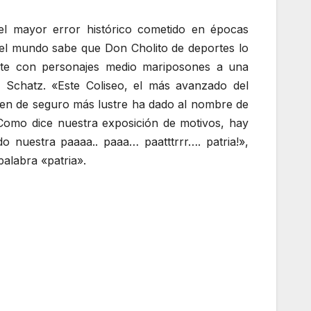
 el mayor error histórico cometido en épocas
 el mundo sabe que Don Cholito de deportes lo
te con personajes medio mariposones a una
ra Schatz. «Este Coliseo, el más avanzado del
quien de seguro más lustre ha dado al nombre de
«Como dice nuestra exposición de motivos, hay
 nuestra paaaa.. paaa… paatttrrr…. patria!»,
alabra «patria».