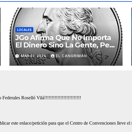
LOCALES
JGo Afirma Que No Importa
El Dinero Sino La Gente, Pero
Pregunta: «¿De Verdad No
MAR 27, 2024
EL CANGRIMÁN
Tendrán Una Pejetita?»