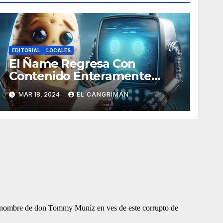
EDITORIAL
LOCALES
El Ñame Regresa Con
Contenido Enteramente
Generado Por Inteligencia
MAR 18, 2024
EL CANGRIMÁN
Artificial