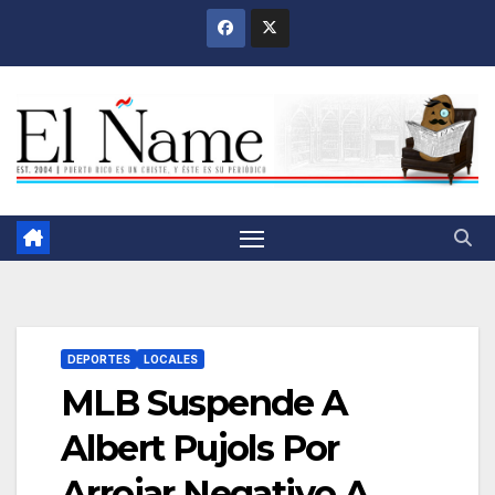
Saltar
al
contenido
DEPORTES
LOCALES
MLB Suspende A
Albert Pujols Por
Arrojar Negativo A