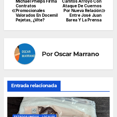
Michael Phelps Firma
Carlitos Arroyo Con
Navegación
Contratos
Ataque De Cuernos
Promocionales
Por Nueva Relación
de
Valorados En Docemil
Entre José Juan
Pejetas, ¿Vite?
Barea Y La Prensa
entradas
Por
Oscar Marrano
Entrada relacionada
ESTADOS UNIDOS
LOCALES