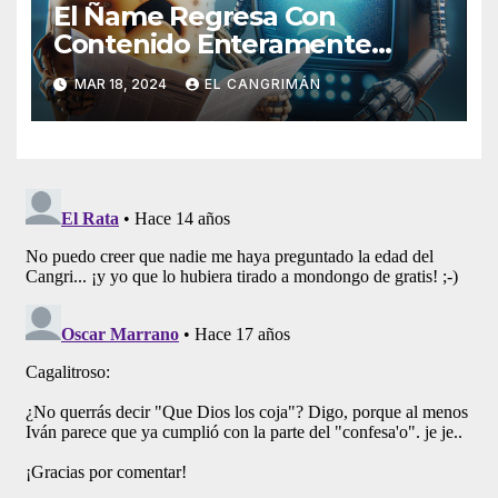
El Ñame Regresa Con
Contenido Enteramente
Generado Por Inteligencia
MAR 18, 2024
EL CANGRIMÁN
Artificial