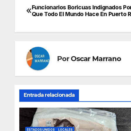
Funcionarios Boricuas Indignados Po
Navegación
Que Todo El Mundo Hace En Puerto R
de
entradas
Por
Oscar Marrano
Entrada relacionada
ESTADOS UNIDOS
LOCALES