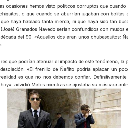
as ocasiones hemos visto políticos corruptos que cuando 
chiquitos, o que cuando se aburrían jugaban con bolitas 
 que haya hablado tanta mierda, ni que haya sido tan bu
 y (José) Granados Navedo serían confundidos con mudos e
 década del 90. «Aquellos dos eran unos chubasquitos; Ña
a.
ores que podrían atenuar el impacto de este fenómeno, la 
 desolación. «El frenillo de Ñañito podría aplacar un p
a realidad es que no nos debemos confiar. Definitivament
hoy», advirtió Matos mientras se ajustaba su máscara anti-