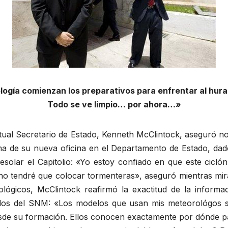
logía comienzan los preparativos para enfrentar al hurac
Todo se ve limpio… por ahora…»
ctual Secretario de Estado, Kenneth McClintock, aseguró 
ma de su nueva oficina en el Departamento de Estado, dad
solar el Capitolio: «Yo estoy confiado en que este cicl
e no tendré que colocar tormenteras», aseguró mientras mir
tológicos, McClintock reafirmó la exactitud de la infor
los del SNM: «Los modelos que usan mis meteorológos 
sde su formación. Ellos conocen exactamente por dónde p