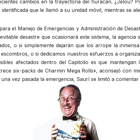
recientes cambios en la trayectoria del huracán. ¿Jelou?
identificada que le llamó a su unidad móvil, mientras se ale
l para el Manejo de Emergencias y Administración de Desa
nevitable desastre que ocasionará este sistema, la agencia
tados, o si simplemente dejarán que los arrope la inmen
 escombros, o si dedicamos nuestros esfuerzos a organizar
osibles afectados dentro del Capitolio es que mantengan 
trece six-packs de Charmin Mega Rolls», aconsejó con mi
una vez pasada la emergencia, Saurí se limitó a comentar 