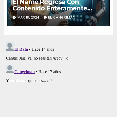
El Ñame Regresa Con
Contenido Enteramente
Generado Por Inteligencia
MAR 18, 2024
EL CANGRIMÁN
Artificial