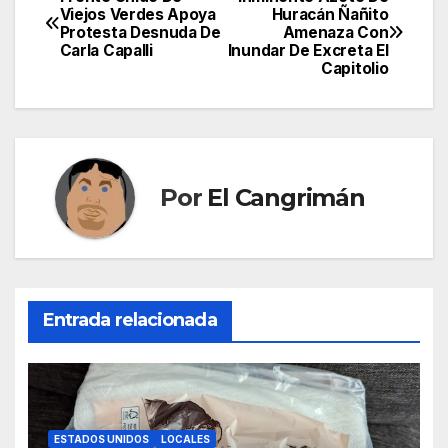
Navegación
Viejos Verdes Apoya
Huracán Ñañito
Protesta Desnuda De
Amenaza Con
de
Carla Capalli
Inundar De Excreta El
Capitolio
entradas
Por
El Cangrimán
Entrada relacionada
ESTADOS UNIDOS
LOCALES