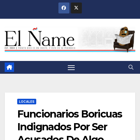
Saltar
al
contenido
LOCALES
Funcionarios Boricuas
Indignados Por Ser
Acusados De Algo