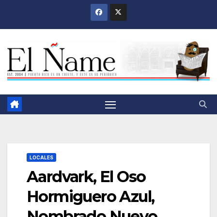
Saltar
al
contenido
LOCALES
Aardvark, El Oso
Hormiguero Azul,
Nombrado Nuevo