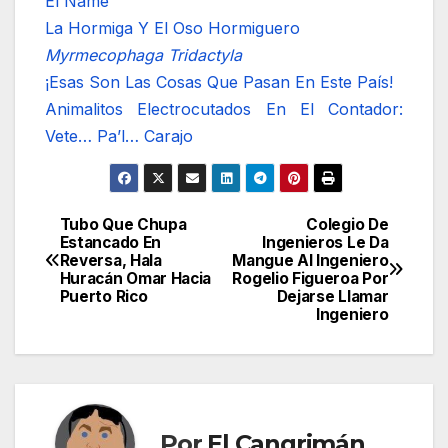
El Ñame
La Hormiga Y El Oso Hormiguero
Myrmecophaga Tridactyla
¡Esas Son Las Cosas Que Pasan En Este País!
Animalitos Electrocutados En El Contador:
Vete… Pa’l… Carajo
Tubo Que Chupa
Colegio De
Navegación
Estancado En
Ingenieros Le Da
Reversa, Hala
Mangue Al Ingeniero
de
Huracán Omar Hacia
Rogelio Figueroa Por
Puerto Rico
Dejarse Llamar
entradas
Ingeniero
Por
El Cangrimán