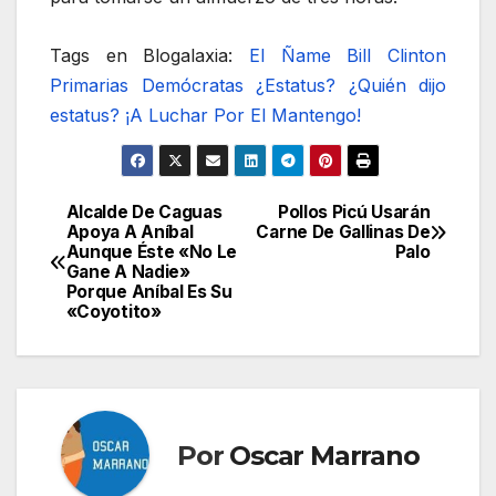
Tags en Blogalaxia:
El Ñame
Bill Clinton
Primarias Demócratas
¿Estatus? ¿Quién dijo
estatus?
¡A Luchar Por El Mantengo!
Alcalde De Caguas
Pollos Picú Usarán
Navegación
Apoya A Aníbal
Carne De Gallinas De
Aunque Éste «No Le
Palo
de
Gane A Nadie»
Porque Aníbal Es Su
entradas
«Coyotito»
Por
Oscar Marrano