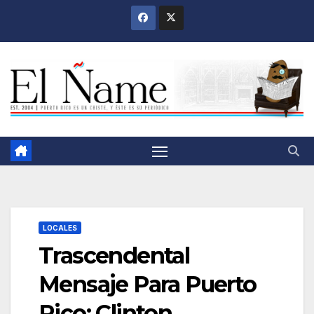
Saltar
al
contenido
LOCALES
Trascendental
Mensaje Para Puerto
Rico: Clinton