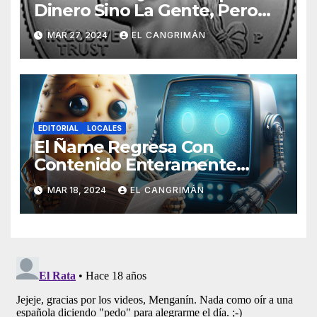
Dinero Sino La Gente, Pero
Pregunta: «¿De Verdad No
MAR 27, 2024
EL CANGRIMÁN
Tendrán Una Pejetita?»
EDITORIAL
LOCALES
El Ñame Regresa Con
Contenido Enteramente
Generado Por Inteligencia
MAR 18, 2024
EL CANGRIMÁN
Artificial