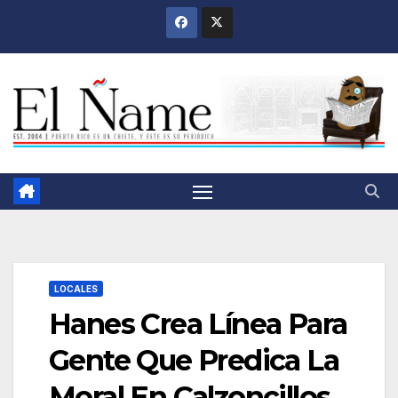
Saltar
al
contenido
LOCALES
Hanes Crea Línea Para
Gente Que Predica La
Moral En Calzoncillos