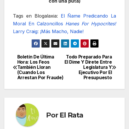
con una puta)
Tags en Blogalaxia:
El Ñame
Predicando La
Moral En Calzoncillos
Hanes For Hypocrites!
Larry Craig: ¡Más Macho, Nadie!
Boletín De Última
Todo Preparado Para
Navegación
Hora: Los Feos
El Dime Y Direte Entre
También Lloran
Legislatura Y
de
(Cuando Los
Ejecutivo Por El
Arrestan Por Fraude)
Presupuesto
entradas
Por
El Rata