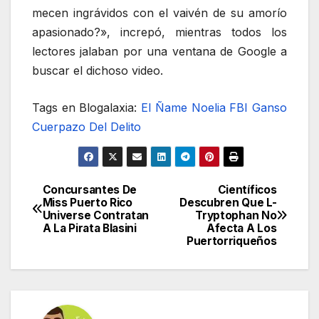
mecen ingrávidos con el vaivén de su amorío
apasionado?», increpó, mientras todos los
lectores jalaban por una ventana de Google a
buscar el dichoso video.
Tags en Blogalaxia:
El Ñame
Noelia
FBI Ganso
Cuerpazo Del Delito
Concursantes De
Científicos
Navegación
Miss Puerto Rico
Descubren Que L-
Universe Contratan
Tryptophan No
de
A La Pirata Blasini
Afecta A Los
Puertorriqueños
entradas