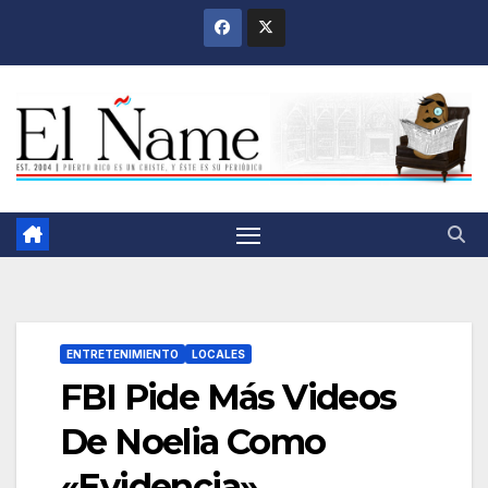
Saltar
al
contenido
ENTRETENIMIENTO
LOCALES
FBI Pide Más Videos
De Noelia Como
«Evidencia»