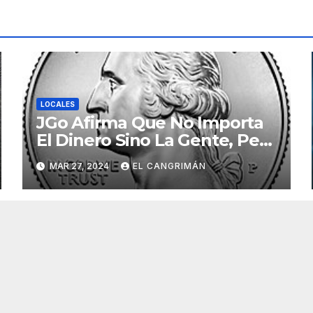
LOCALES
JGo Afirma Que No Importa
El Dinero Sino La Gente, Pero
Pregunta: «¿De Verdad No
MAR 27, 2024
EL CANGRIMÁN
Tendrán Una Pejetita?»