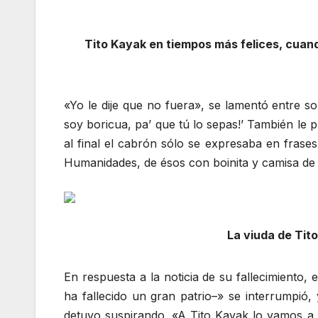
Tito Kayak en tiempos más felices, cuan
«Yo le dije que no fuera», se lamentó entre s
soy boricua, pa’ que tú lo sepas!’ También le p
al final el cabrón sólo se expresaba en fras
Humanidades, de ésos con boinita y camisa de 
La viuda de Tit
En respuesta a la noticia de su fallecimiento
ha fallecido un gran patrio–» se interrumpi
detuvo suspirando. «A Tito Kayak lo vamos a e