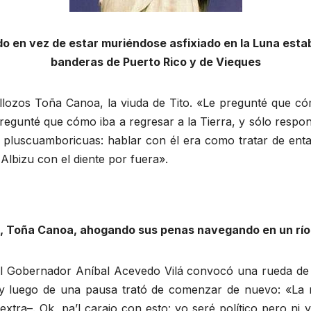
do en vez de estar muriéndose asfixiado en la Luna est
banderas de Puerto Rico y de Vieques
ollozos Toña Canoa, la viuda de Tito. «Le pregunté que cóm
regunté que cómo iba a regresar a la Tierra, y sólo respon
es pluscuamboricuas: hablar con él era como tratar de en
Albizu con el diente por fuera».
o, Toña Canoa, ahogando sus penas navegando en un río l
, el Gobernador Aníbal Acevedo Vilá convocó una rueda de p
ó, y luego de una pausa trató de comenzar de nuevo: «La 
xtra–. Ok, pa’l carajo con esto: yo seré político pero ni