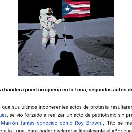
la bandera puertorriqueña en la Luna, segundos antes d
 que sus últimos incoherentes actos de protesta resultar
ques
, se vio forzado a realizar un acto de patriotismo sin
 Marrón (antes conocido como Roy Brown)
, Tito se me
no a la Luna, para poder declararse literalmente el «Boricua