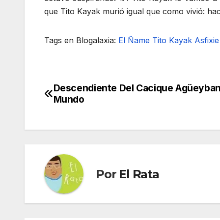
que Tito Kayak murió igual que como vivió: hac
Tags en Blogalaxia:
El Ñame
Tito Kayak
Asfixi
Descendiente Del Cacique Agüeyba
Navegación
Mundo
de
entradas
Por
El Rata