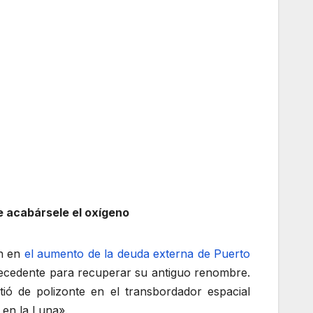
e acabársele el oxígeno
an en
el aumento de la deuda externa de Puerto
 precedente para recuperar su antiguo renombre.
tió de polizonte en el transbordador espacial
 en la Luna».