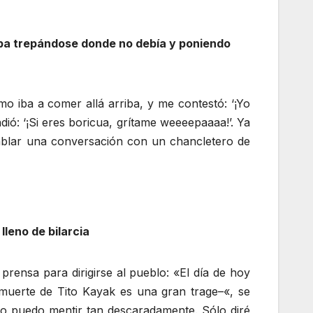
aba trepándose donde no debía y poniendo
o iba a comer allá arriba, y me contestó: ‘¡Yo
dió: ‘¡Si eres boricua, grítame weeeepaaaa!’. Ya
tablar una conversación con un chancletero de
leno de bilarcia
rensa para dirigirse al pueblo: «El día de hoy
muerte de Tito Kayak es una gran trage–«, se
 yo puedo mentir tan descaradamente. Sólo diré