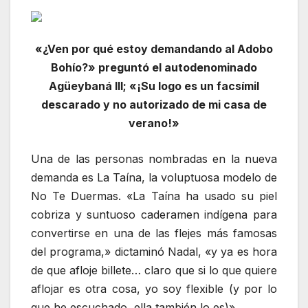
«¿Ven por qué estoy demandando al Adobo
Bohío?» preguntó el autodenominado
Agüeybaná III; «¡Su logo es un facsímil
descarado y no autorizado de mi casa de
verano!»
Una de las personas nombradas en la nueva
demanda es La Taína, la voluptuosa modelo de
No Te Duermas. «La Taína ha usado su piel
cobriza y suntuoso caderamen indígena para
convertirse en una de las flejes más famosas
del programa,» dictaminó Nadal, «y ya es hora
de que afloje billete… claro que si lo que quiere
aflojar es otra cosa, yo soy flexible (y por lo
que he escuchado, ella también lo es)».