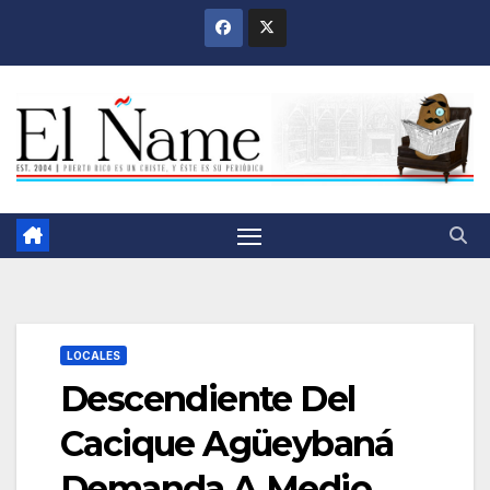
Saltar
al
contenido
LOCALES
Descendiente Del
Cacique Agüeybaná
Demanda A Medio