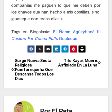
compañías me paguen lo que me deben por
los chavos que han hecho a mis costillas, sino,
¡guateque con todas ellas!»
Tags en Blogalaxia:
El Ñame
Agüeybaná III
Cuckoo For Cocoa Puffs
Guateque
Surge Nueva Secta
Tito Kayak Muere
Navegación
Religiosa
Asfixiado En La Luna
Puertorriqueña Que
de
Descansa Todos Los
Días
entradas
Por
El Rata