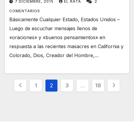
7 DICIEMBRE, 2015
EL RATA
2
COMENTARIOS
Básicamente Cualquier Estado, Estados Unidos –
Luego de escuchar mensajes llenos de
«oraciones» y «buenos pensamientos» en
respuesta a las recientes masacres en California y
Colorado, Dios, Creador del Hombre,…
Navegación
1
2
3
…
18
de
entradas