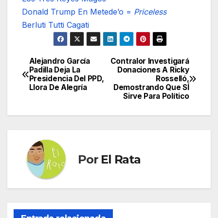
Donald Trump En Metede’o =
Priceless
Berluti Tutti Cagati
Alejandro García
Contralor Investigará
Navegación
Padilla Deja La
Donaciones A Ricky
Presidencia Del PPD,
Rosselló,
de
Llora De Alegría
Demostrando Que SÍ
Sirve Para Político
entradas
Por
El Rata