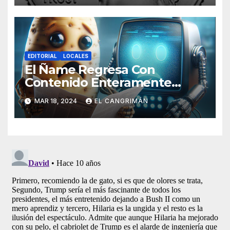
EDITORIAL
LOCALES
El Ñame Regresa Con
Contenido Enteramente
Generado Por Inteligencia
MAR 18, 2024
EL CANGRIMÁN
Artificial