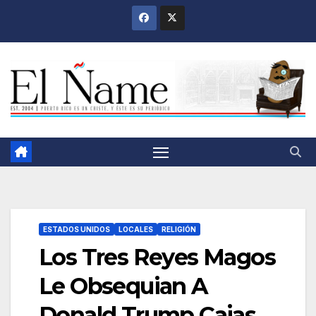
Saltar
al
contenido
ESTADOS UNIDOS
LOCALES
RELIGIÓN
Los Tres Reyes Magos
Le Obsequian A
Donald Trump Cajas