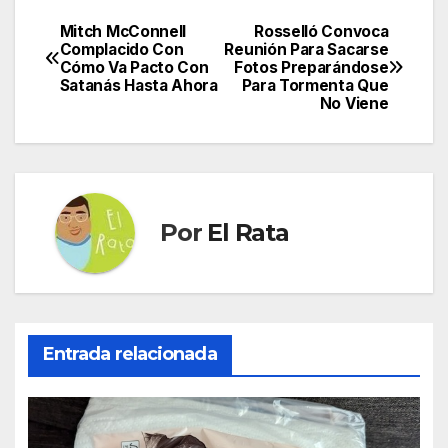
Mitch McConnell
Rosselló Convoca
Navegación
Complacido Con
Reunión Para Sacarse
Cómo Va Pacto Con
Fotos Preparándose
de
Satanás Hasta Ahora
Para Tormenta Que
No Viene
entradas
Por
El Rata
Entrada relacionada