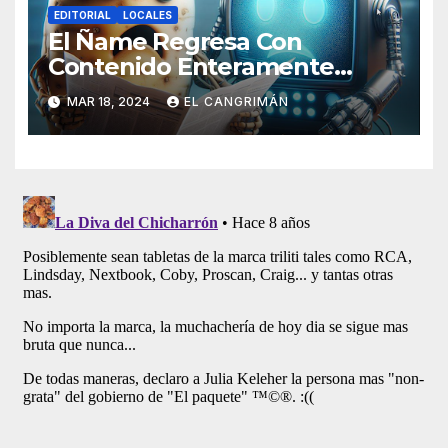
EDITORIAL
LOCALES
El Ñame Regresa Con
Contenido Enteramente
Generado Por Inteligencia
MAR 18, 2024
EL CANGRIMÁN
Artificial