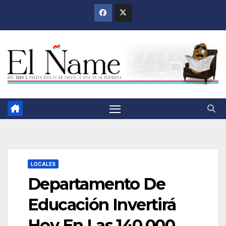
Saltar
al
contenido
LOCALES
Departamento De
Educación Invertirá
Hoy En Las 140,000