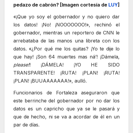
pedazo de cabrón? [Imagen cortesía de
LUY
]
«¡Que yo soy el gobernador y no quiero dar
los datos! ¡No! ¡NOOOOOOO!», rechinó el
gobernador, mientras un reportero de CNN le
arrebataba de las manos una libreta con los
datos. «¿Por qué me los quitas? ¡Yo te dije lo
que hay! ¡Son 64 muertes mas ná’! ¡Dámela,
please!
! ¡DÁMELA! ¡YO HE SIDO
TRANSPARENTE! ¡RUTA! ¡PLAN! ¡RUTA!
¡PLAN! ¡BUUAAAAAAA!», aulló.
Funcionarios de Fortaleza aseguraron que
este berrinche del gobernador por no dar los
datos es un capricho que ya se le pasará y
que de hecho, ni se va a acordar de él en un
par de días.