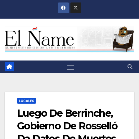
Saltar
al
contenido
LOCALES
Luego De Berrinche,
Gobierno De Rosselló
Da Datos De Muertes