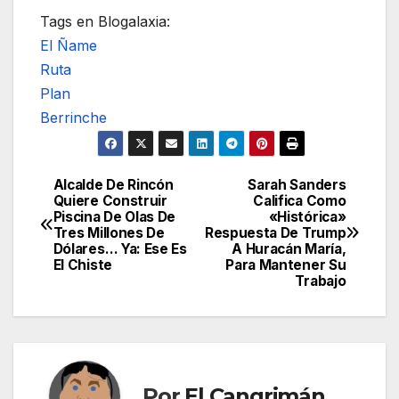
Tags en Blogalaxia:
El Ñame
Ruta
Plan
Berrinche
Alcalde De Rincón
Sarah Sanders
Navegación
Quiere Construir
Califica Como
Piscina De Olas De
«Histórica»
de
Tres Millones De
Respuesta De Trump
Dólares… Ya: Ese Es
A Huracán María,
entradas
El Chiste
Para Mantener Su
Trabajo
Por
El Cangrimán