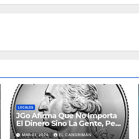
LOCALES
JGo Afirma Que No Importa
El Dinero Sino La Gente, Pero
Pregunta: «¿De Verdad No
MAR 27, 2024
EL CANGRIMÁN
Tendrán Una Pejetita?»