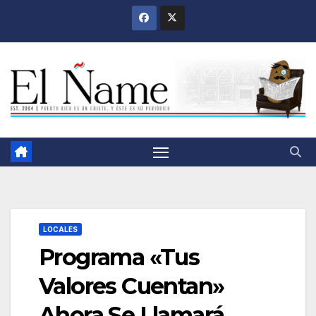
Saltar
al
contenido
LOCALES
Programa «Tus
Valores Cuentan»
Ahora Se Llamará