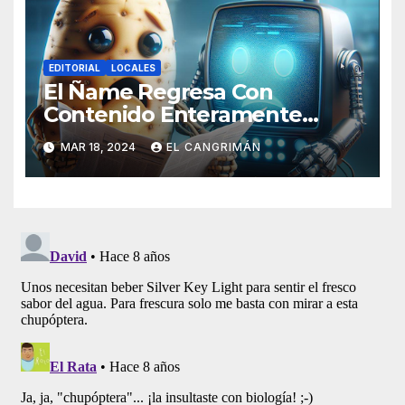
EDITORIAL
LOCALES
El Ñame Regresa Con
Contenido Enteramente
Generado Por Inteligencia
MAR 18, 2024
EL CANGRIMÁN
Artificial