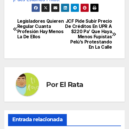
Legisladores Quieren
JCF Pide Subir Precio
Navegación
Regular Cuanta
De Créditos En UPR A
Profesión Hay Menos
$220 Pa’ Que Haya
de
La De Ellos
Menos Fupistas
Pelú’s Protestando
entradas
En La Calle
Por
El Rata
Entrada relacionada